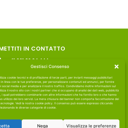
METTITI IN CONTATTO
+41 091 86 24 444
Gestisci Consenso
info@mmwork.ch
lizza cookie tecnici e di profilazione di terze parti, per inviarti messaggi pubblicitari
zi in linea con le tue preferenze, per personalizzare contenuti ed annunci, per fornire
ei social media e per analizzare il nostro traffico. Condividiamo inoltre informazioni sul
lizza il nostro sito con i nostri partner che si occupano di analisi dei dati web, pubblicità
, i quali potrebbero combinarle con altre informazioni che ha fornito loro o che hanno
uo utilizzo dei loro servizi. La mera chiusura del banner non comporta l’accettazione dei
tecnologie. Vedi la nostra cookie policy. Il consenso può essere espresso cliccando
lezionando le diverse categorie di cookie.
cetta
Nega
Visualizza le preferenze