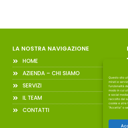
LA NOSTRA NAVIGAZIONE
HOME
AZIENDA – CHI SIAMO
Questo sito uti
mirati e servi
SERVIZI
funzionalità d
modo in cui uti
e social media
IL TEAM
raccolto dal s
cookie e atre 
"Accetta” o se
CONTATTI
Ac