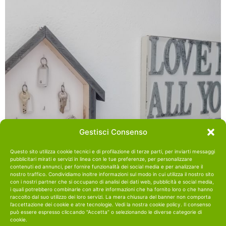
Gestisci Consenso
Questo sito utilizza cookie tecnici e di profilazione di terze parti, per inviarti messaggi
pubblicitari mirati e servizi in linea con le tue preferenze, per personalizzare
contenuti ed annunci, per fornire funzionalità dei social media e per analizzare il
nostro traffico. Condividiamo inoltre informazioni sul modo in cui utilizza il nostro sito
con i nostri partner che si occupano di analisi dei dati web, pubblicità e social media,
i quali potrebbero combinarle con altre informazioni che ha fornito loro o che hanno
raccolto dal suo utilizzo dei loro servizi. La mera chiusura del banner non comporta
l’accettazione dei cookie e atre tecnologie. Vedi la nostra cookie policy. Il consenso
può essere espresso cliccando "Accetta” o selezionando le diverse categorie di
cookie.